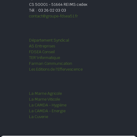
CS 50001 - 51664 REIMS cedex
Tél. : 03 26 02 03 03
contact@groupe-fdsea51.fr
Département Syndical
AS Entreprises
FDSEA Conseil
TER'Informatique
Farman Communication
Les Editions de l'Effervescence
La Marne Agricole
La Marne Viticole
La CAMDA - Hygiène
La CAMDA - Energie
La Cuverie