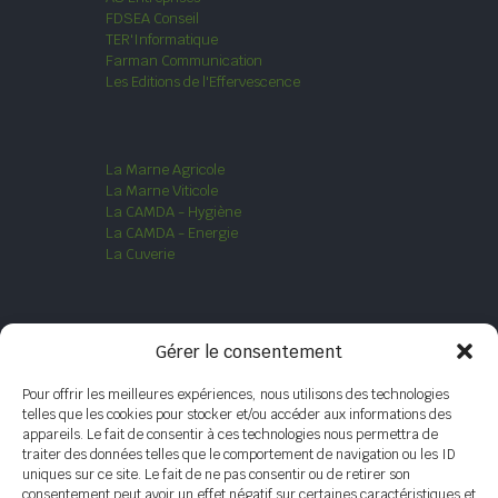
FDSEA Conseil
TER'Informatique
Farman Communication
Les Editions de l'Effervescence
La Marne Agricole
La Marne Viticole
La CAMDA - Hygiène
La CAMDA - Energie
La Cuverie
Politique de Cookies
Gérer le consentement
Politique de Confidentialité
Mentions légales
Pour offrir les meilleures expériences, nous utilisons des technologies
telles que les cookies pour stocker et/ou accéder aux informations des
ESPACE RECRUTEMENT
appareils. Le fait de consentir à ces technologies nous permettra de
traiter des données telles que le comportement de navigation ou les ID
uniques sur ce site. Le fait de ne pas consentir ou de retirer son
consentement peut avoir un effet négatif sur certaines caractéristiques et