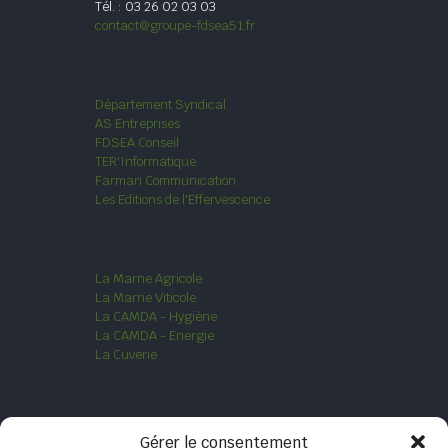
Tél. : 03 26 02 03 03
contact@groupe-fdsea51.fr
Département Syndical
AS Entreprises
FDSEA Conseil
TER'Informatique
Farman Communication
Les Editions de l'Effervescence
La Marne Agricole
La Marne Viticole
La CAMDA - Hygiène
La CAMDA - Energie
La Cuverie
Politique de Cookies
Gérer le consentement